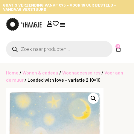
GRATIS VERZENDING VANAF €75 - VOOR 16 UUR BESTELD =
VANDAAG VERSTUURD
0
Home
/
Wonen & cadeau
/
Woonaccessoires
/
Voor aan
de muur
/ Loaded with love – variatie 2 10×10