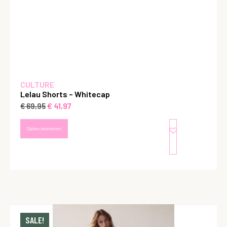
CULTURE
Lelau Shorts – Whitecap
€
41,97
€
69,95
Opties selecteren
SALE!