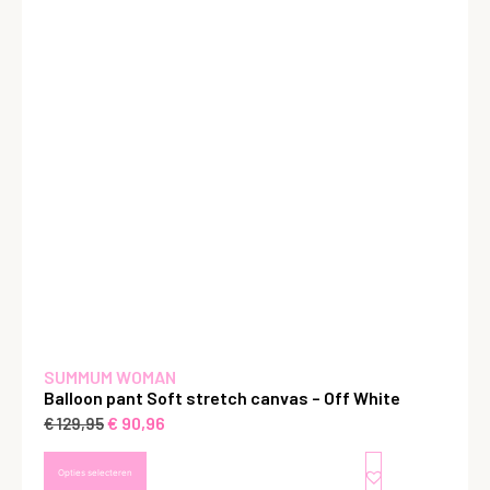
SUMMUM WOMAN
Balloon pant Soft stretch canvas – Off White
€
90,96
€
129,95
Opties selecteren