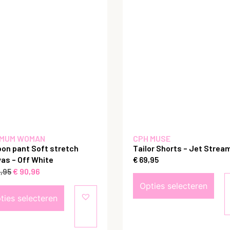
MUM WOMAN
CPH MUSE
oon pant Soft stretch
Tailor Shorts – Jet Strea
as – Off White
€
69,95
€
90,96
,95
Opties selecteren
ties selecteren