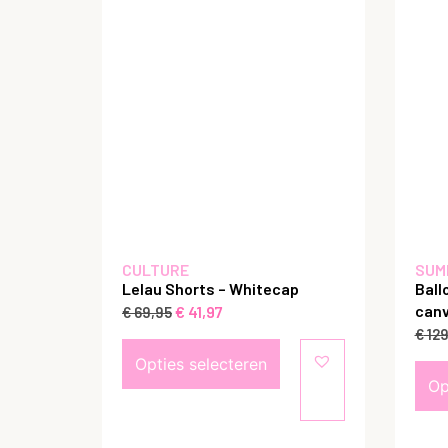
CULTURE
SUM
Lelau Shorts – Whitecap
Ball
canv
€
41,97
€
69,95
€
129
Opties selecteren
Op