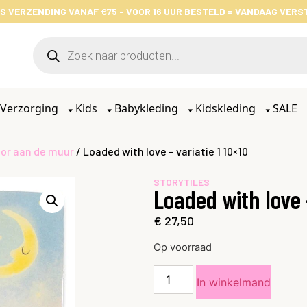
S VERZENDING VANAF €75 - VOOR 16 UUR BESTELD = VANDAAG VER
Verzorging
Kids
Babykleding
Kidskleding
SALE
or aan de muur
/ Loaded with love – variatie 1 10×10
STORYTILES
Loaded with love –
€
27,50
Op voorraad
In winkelmand