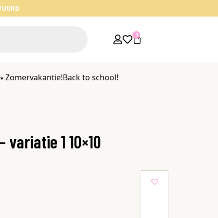
STUURD
0
Zomervakantie!
Back to school!
 variatie 1 10×10