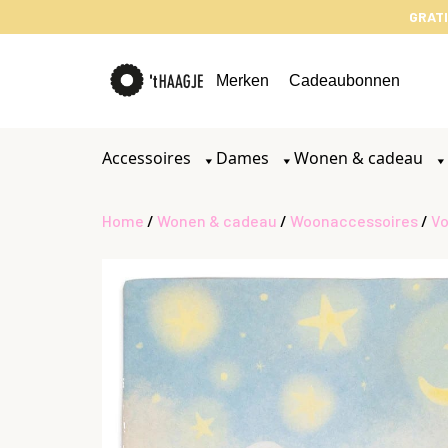
GRATI
Merken
Cadeaubonnen
Accessoires
Dames
Wonen & cadeau
Home
/
Wonen & cadeau
/
Woonaccessoires
/
Vo