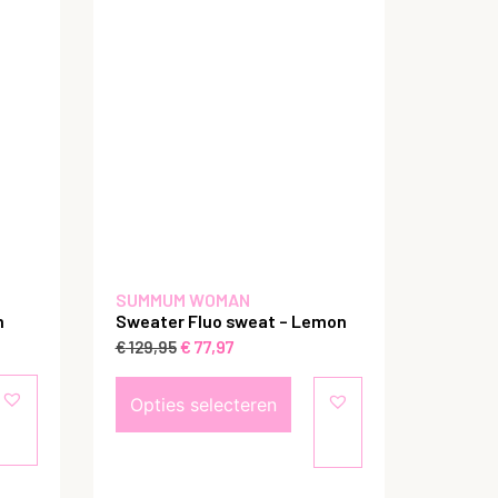
SUMMUM WOMAN
m
Sweater Fluo sweat – Lemon
€
77,97
€
129,95
Opties selecteren