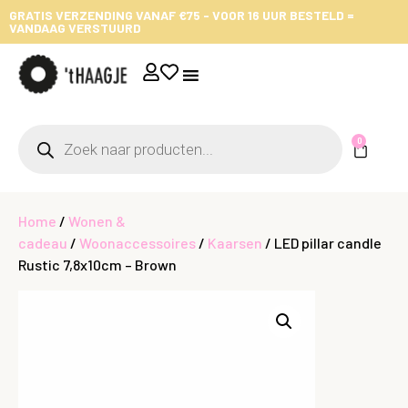
GRATIS VERZENDING VANAF €75 - VOOR 16 UUR BESTELD =
VANDAAG VERSTUURD
0
Home
/
Wonen &
cadeau
/
Woonaccessoires
/
Kaarsen
/ LED pillar candle
Rustic 7,8x10cm – Brown