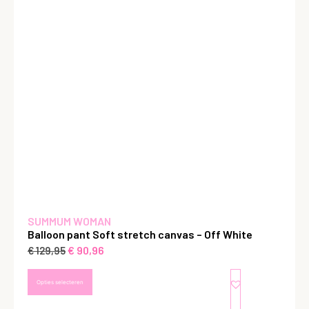
SUMMUM WOMAN
Balloon pant Soft stretch canvas – Off White
€
90,96
€
129,95
Opties selecteren