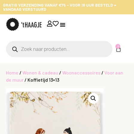
GRATIS VERZENDING VANAF €75 - VOOR 16 UUR BESTELD =
VANDAAG VERSTUURD
0
Home
/
Wonen & cadeau
/
Woonaccessoires
/
Voor aan
de muur
/ Koffietijd 13×13