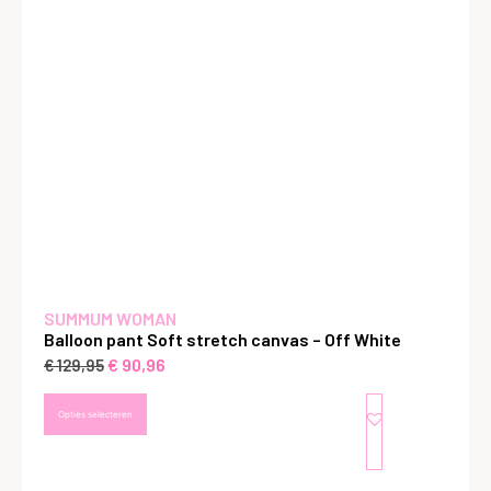
SUMMUM WOMAN
Balloon pant Soft stretch canvas – Off White
€
90,96
€
129,95
Opties selecteren