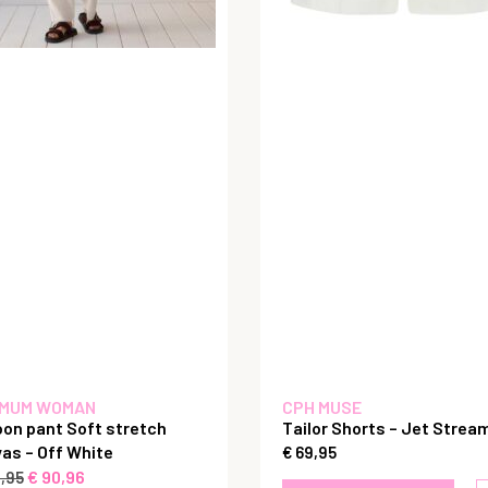
MUM WOMAN
CPH MUSE
oon pant Soft stretch
Tailor Shorts – Jet Strea
as – Off White
€
69,95
€
90,96
,95