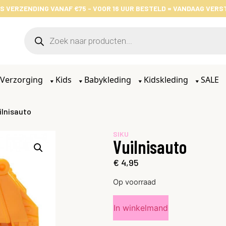
S VERZENDING VANAF €75 - VOOR 16 UUR BESTELD = VANDAAG VER
Verzorging
Kids
Babykleding
Kidskleding
SALE
ilnisauto
SIKU
Vuilnisauto
€
4,95
Op voorraad
In winkelmand