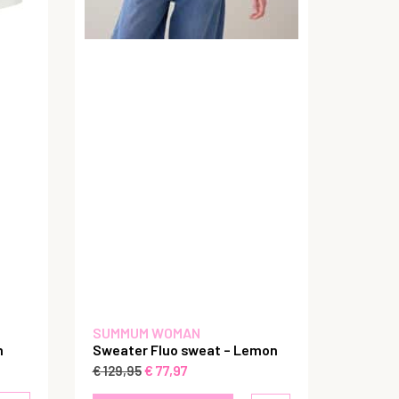
SUMMUM WOMAN
m
Sweater Fluo sweat – Lemon
€
77,97
€
129,95