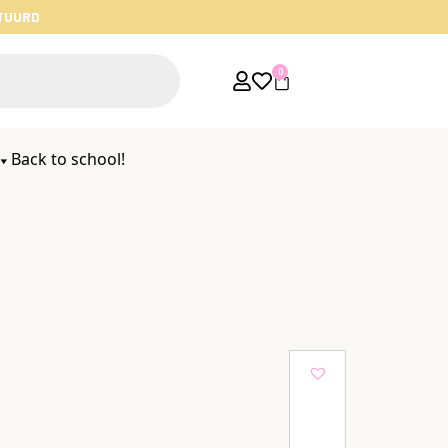
STUURD
0
Back to school!