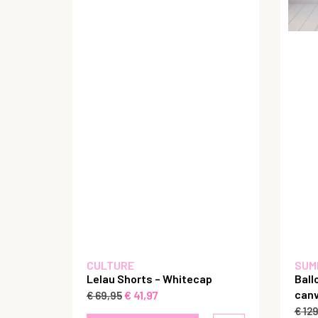
CULTURE
SUM
Lelau Shorts – Whitecap
Ball
canv
€
41,97
€
69,95
€
129