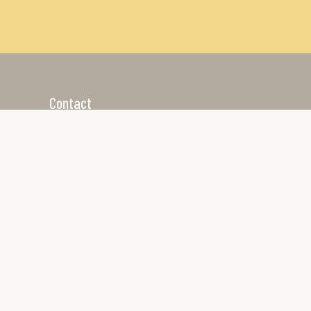
Contact
Achterbaan 27 1271TX Huizen
www.thaagje.nl
@thaagjehuizen
KvK 32046559
BTW NL007808252B01