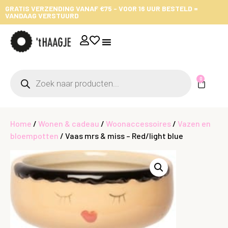
GRATIS VERZENDING VANAF €75 - VOOR 16 UUR BESTELD =
VANDAAG VERSTUURD
0
Home
/
Wonen & cadeau
/
Woonaccessoires
/
Vazen en
bloempotten
/ Vaas mrs & miss – Red/light blue