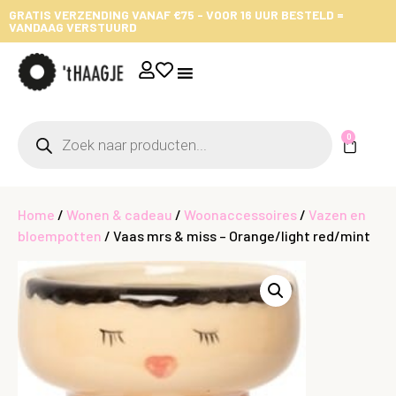
GRATIS VERZENDING VANAF €75 - VOOR 16 UUR BESTELD =
VANDAAG VERSTUURD
0
Home
/
Wonen & cadeau
/
Woonaccessoires
/
Vazen en
bloempotten
/ Vaas mrs & miss – Orange/light red/mint