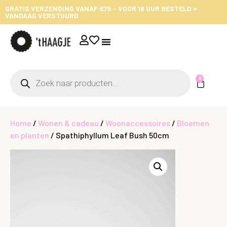
GRATIS VERZENDING VANAF €75 - VOOR 16 UUR BESTELD =
VANDAAG VERSTUURD
0
Home
/
Wonen & cadeau
/
Woonaccessoires
/
Bloemen
en planten
/ Spathiphyllum Leaf Bush 50cm