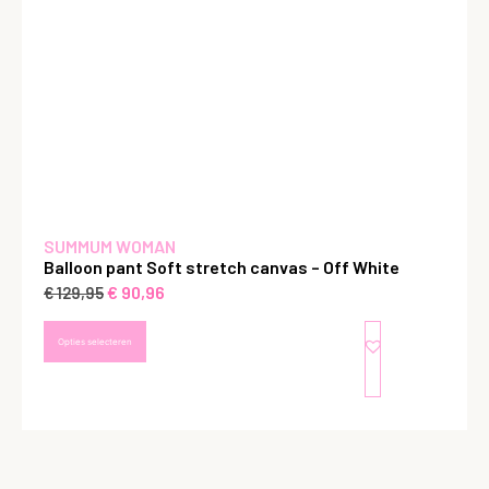
SUMMUM WOMAN
Balloon pant Soft stretch canvas – Off White
€
90,96
€
129,95
Opties selecteren