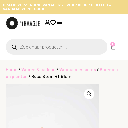
GRATIS VERZENDING VANAF €75 - VOOR 16 UUR BESTELD =
VANDAAG VERSTUURD
0
Home
/
Wonen & cadeau
/
Woonaccessoires
/
Bloemen
en planten
/ Rose Stem RT 61cm