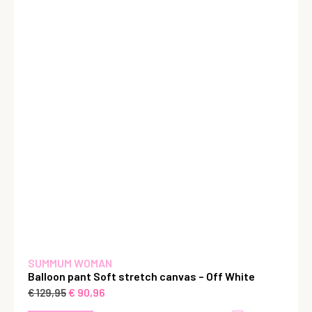
SUMMUM WOMAN
Balloon pant Soft stretch canvas – Off White
€
90,96
€
129,95