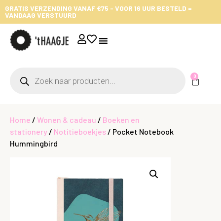
GRATIS VERZENDING VANAF €75 - VOOR 16 UUR BESTELD =
VANDAAG VERSTUURD
0
Home
/
Wonen & cadeau
/
Boeken en
stationery
/
Notitieboekjes
/ Pocket Notebook
Hummingbird