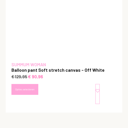
SUMMUM WOMAN
Balloon pant Soft stretch canvas – Off White
€
90,96
€
129,95
Opties selecteren