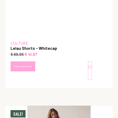
CULTURE
Lelau Shorts – Whitecap
€
41,97
€
69,95
Opties selecteren
SALE!