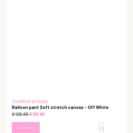
SUMMUM WOMAN
Balloon pant Soft stretch canvas – Off White
€
90,96
€
129,95
Opties selecteren