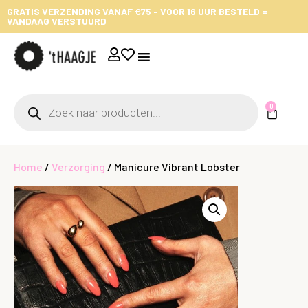
GRATIS VERZENDING VANAF €75 - VOOR 16 UUR BESTELD =
VANDAAG VERSTUURD
0
Home
/
Verzorging
/ Manicure Vibrant Lobster