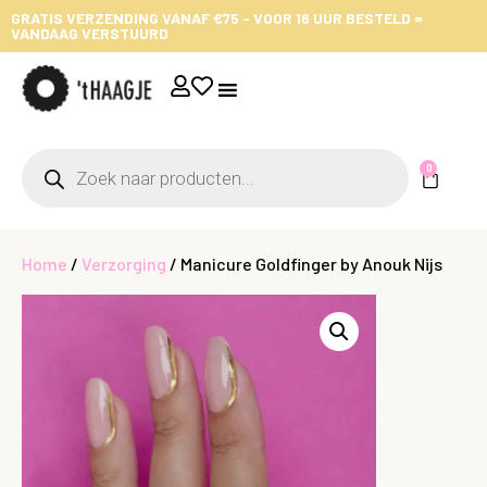
GRATIS VERZENDING VANAF €75 - VOOR 16 UUR BESTELD =
VANDAAG VERSTUURD
0
Home
/
Verzorging
/ Manicure Goldfinger by Anouk Nijs