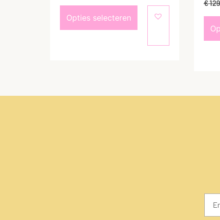
€
129
Opties selecteren
Op