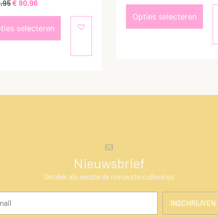
€
90,96
,95
Opties selecteren
ties selecteren
Nieuwsbrief
Ontdek als eerste de nieuwste collecties
INSCHRIJVEN