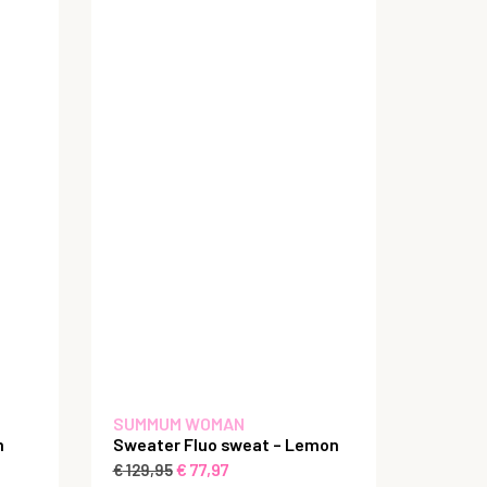
SUMMUM WOMAN
m
Sweater Fluo sweat – Lemon
€
77,97
€
129,95