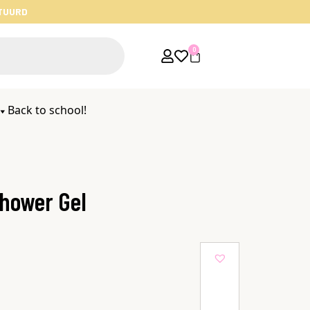
STUURD
0
Back to school!
hower Gel