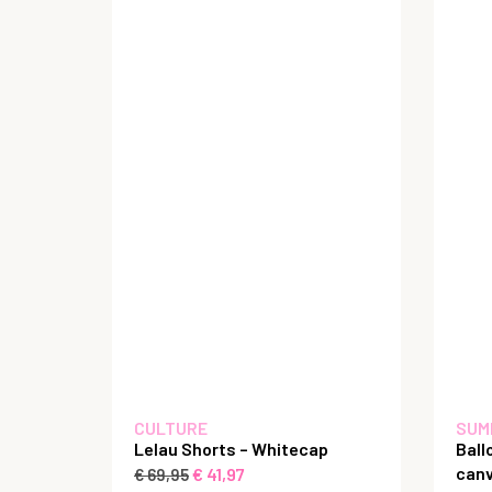
CULTURE
SUM
Lelau Shorts – Whitecap
Ball
canv
€
41,97
€
69,95