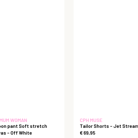
MUM WOMAN
CPH MUSE
oon pant Soft stretch
Tailor Shorts – Jet Strea
as – Off White
€
69,95