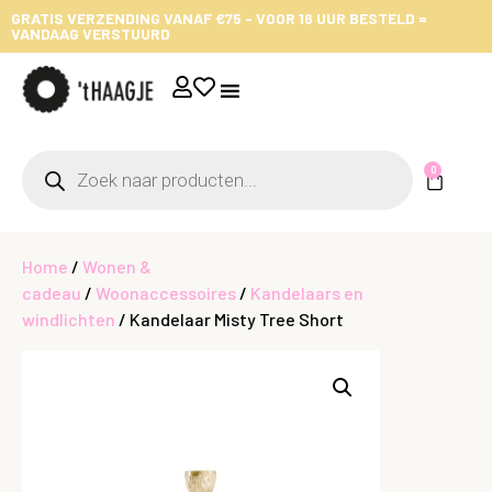
GRATIS VERZENDING VANAF €75 - VOOR 16 UUR BESTELD =
VANDAAG VERSTUURD
0
Home
/
Wonen &
cadeau
/
Woonaccessoires
/
Kandelaars en
windlichten
/ Kandelaar Misty Tree Short