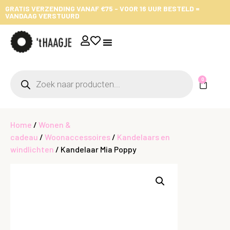
GRATIS VERZENDING VANAF €75 - VOOR 16 UUR BESTELD =
VANDAAG VERSTUURD
0
Home
/
Wonen &
cadeau
/
Woonaccessoires
/
Kandelaars en
windlichten
/ Kandelaar Mia Poppy