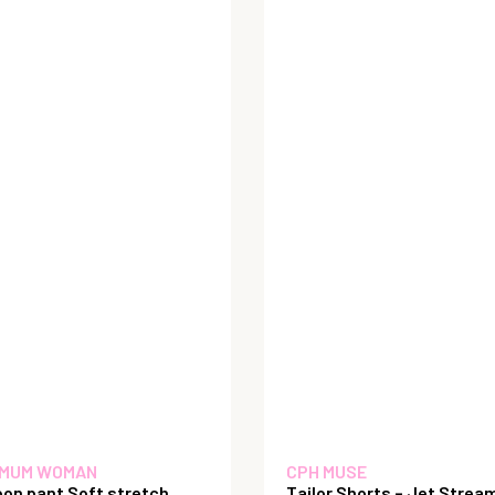
MUM WOMAN
CPH MUSE
oon pant Soft stretch
Tailor Shorts – Jet Strea