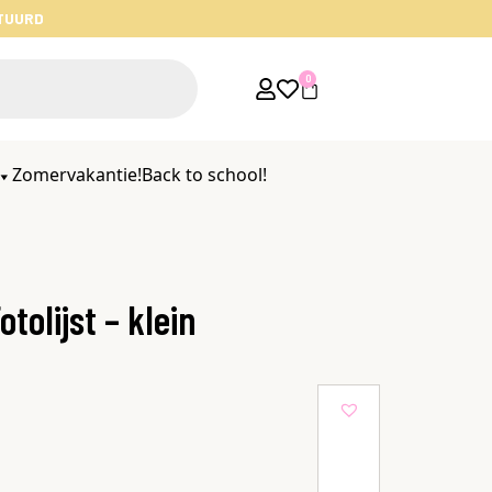
STUURD
0
Zomervakantie!
Back to school!
tolijst – klein