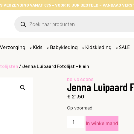
S VERZENDING VANAF €75 - VOOR 16 UUR BESTELD = VANDAAG VER
Verzorging
Kids
Babykleding
Kidskleding
SALE
tolijsten
/ Jenna Luipaard Fotolijst – klein
DOING GOODS
Jenna Luipaard Fo
€
21,50
Op voorraad
In winkelmand