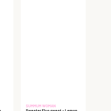
SUMMUM WOMAN
m
Sweater Fluo sweat – Lemon