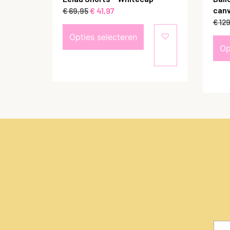
canv
€
41,97
€
69,95
€
129
Opties selecteren
Op