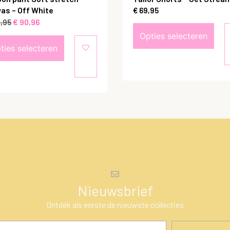
as – Off White
€
69,95
€
90,96
,95
Opties selecteren
ties selecteren
Nieuwsbrief
Ontdek als eerste de nieuwste collecties