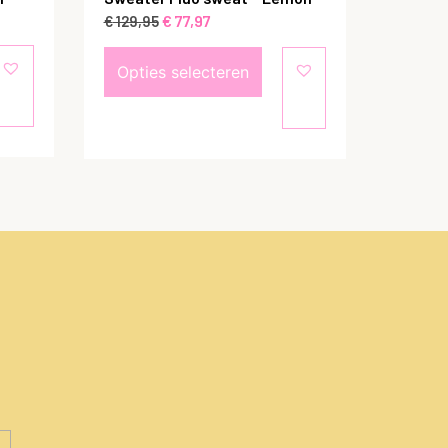
€
77,97
€
129,95
Opties selecteren