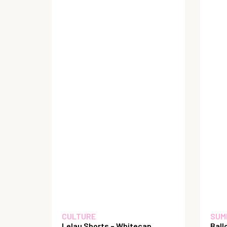
CULTURE
SUM
Lelau Shorts – Whitecap
Ball