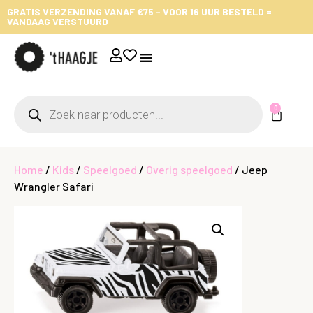
GRATIS VERZENDING VANAF €75 - VOOR 16 UUR BESTELD =
VANDAAG VERSTUURD
0
Home
/
Kids
/
Speelgoed
/
Overig speelgoed
/ Jeep
Wrangler Safari