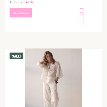
€
41,97
€
69,95
Opties selecteren
SALE!