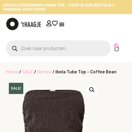
GRATIS VERZENDING VANAF €75 - VOOR 16 UUR BESTELD =
VANDAAG VERSTUURD
0
Home
/
SALE
/
Dames
/ Ibela Tube Top – Coffee Bean