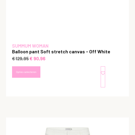
SUMMUM WOMAN
Balloon pant Soft stretch canvas – Off White
€
90,96
€
129,95
Opties selecteren