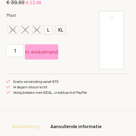
€
39,99
€
23,99
Maat
XS
S
M
L
XL
In winkelmand
Gratis verzending vanaf €75
14 dagen retourrecht
Veilig betalen met iDEAL, creditcard of PayPal
Beschrijving
Aanvullende informatie