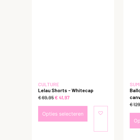
CULTURE
SUM
Lelau Shorts – Whitecap
Ball
canv
€
41,97
€
69,95
€
129
Opties selecteren
Op