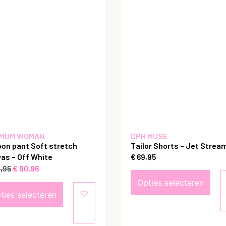
MUM WOMAN
CPH MUSE
oon pant Soft stretch
Tailor Shorts – Jet Strea
as – Off White
€
69,95
€
90,96
,95
Opties selecteren
ties selecteren