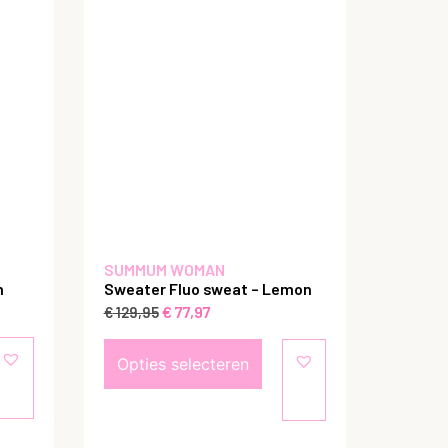
SUMMUM WOMAN
m
Sweater Fluo sweat – Lemon
€
77,97
€
129,95
Opties selecteren