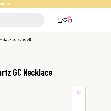
STUURD
0
Back to school!
artz GC Necklace