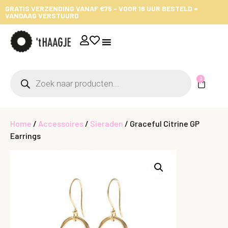
GRATIS VERZENDING VANAF €75 - VOOR 16 UUR BESTELD =
VANDAAG VERSTUURD
0
Home
/
Accessoires
/
Sieraden
/ Graceful Citrine GP
Earrings