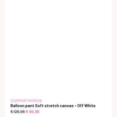
SUMMUM WOMAN
Balloon pant Soft stretch canvas – Off White
€
90,96
€
129,95