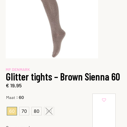
MP DENMARK
Glitter tights – Brown Sienna 60
€
19,95
: 60
Maat
60
70
80
90