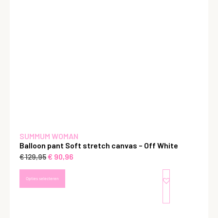
SUMMUM WOMAN
Balloon pant Soft stretch canvas – Off White
€
90,96
€
129,95
Opties selecteren