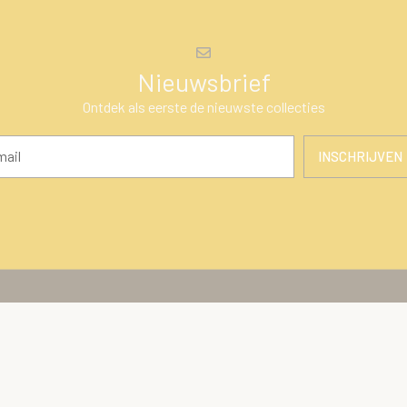
Nieuwsbrief
Ontdek als eerste de nieuwste collecties
INSCHRIJVEN
en
Klantenservice
ires
Over Ons
Algemene voorwaarden