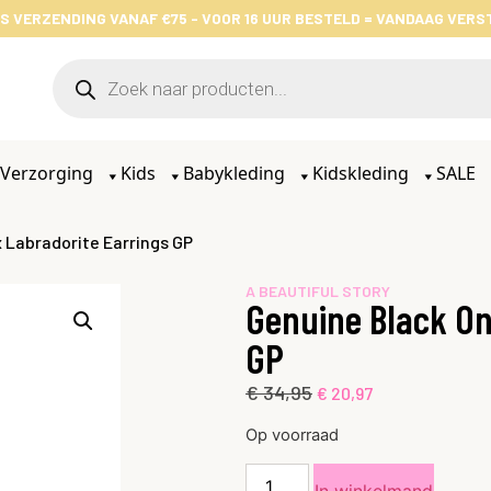
S VERZENDING VANAF €75 - VOOR 16 UUR BESTELD = VANDAAG VER
Verzorging
Kids
Babykleding
Kidskleding
SALE
 Labradorite Earrings GP
A BEAUTIFUL STORY
Genuine Black On
GP
€
34,95
€
20,97
Op voorraad
In winkelmand