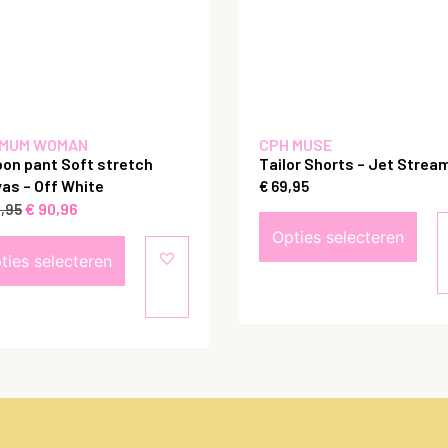
MUM WOMAN
CPH MUSE
oon pant Soft stretch
Tailor Shorts – Jet Strea
as – Off White
€
69,95
€
90,96
,95
Opties selecteren
ties selecteren