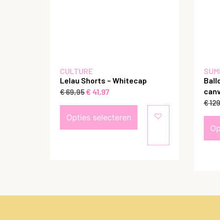
CULTURE
SUM
Lelau Shorts – Whitecap
Ball
canv
€
41,97
€
69,95
€
129
Opties selecteren
Op