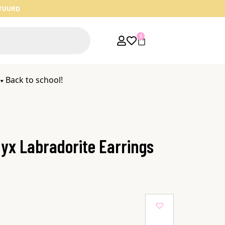
STUURD
0
Back to school!
yx Labradorite Earrings