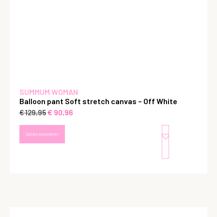
SUMMUM WOMAN
Balloon pant Soft stretch canvas – Off White
€
90,96
€
129,95
Opties selecteren