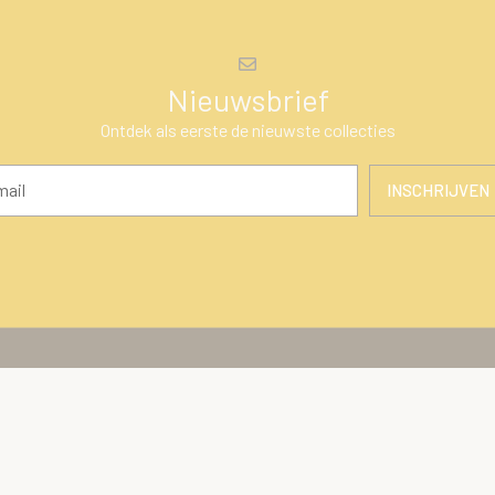
Nieuwsbrief
Ontdek als eerste de nieuwste collecties
INSCHRIJVEN
en
Klantenservice
ires
Over Ons
Algemene voorwaarden