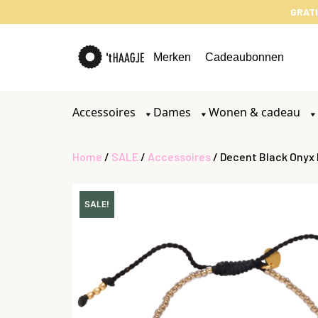
GRATI
Merken
Cadeaubonnen
Accessoires
Dames
Wonen & cadeau
Home
/
SALE
/
Accessoires
/ Decent Black Onyx