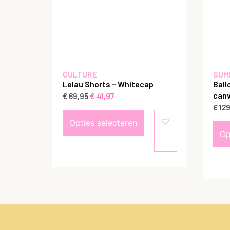
CULTURE
SUM
Lelau Shorts – Whitecap
Ball
canv
€
41,97
€
69,95
€
129
Opties selecteren
Op