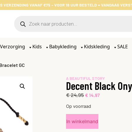
S VERZENDING VANAF €75 - VOOR 16 UUR BESTELD = VANDAAG VER
Verzorging
Kids
Babykleding
Kidskleding
SALE
 Bracelet GC
A BEAUTIFUL STORY
Decent Black Ony
€
24,95
€
14,97
Op voorraad
In winkelmand