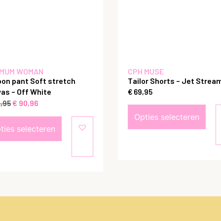
MUM WOMAN
CPH MUSE
oon pant Soft stretch
Tailor Shorts – Jet Strea
as – Off White
€
69,95
€
90,96
,95
Opties selecteren
ties selecteren