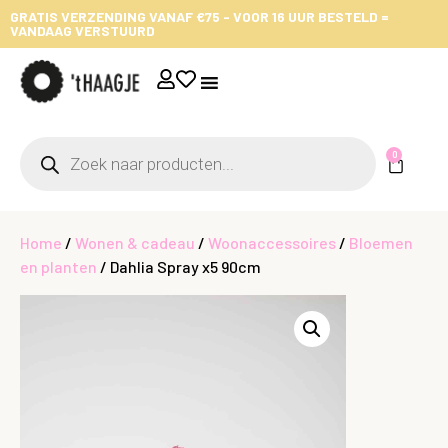
GRATIS VERZENDING VANAF €75 - VOOR 16 UUR BESTELD =
VANDAAG VERSTUURD
0
Home
/
Wonen & cadeau
/
Woonaccessoires
/
Bloemen
en planten
/ Dahlia Spray x5 90cm