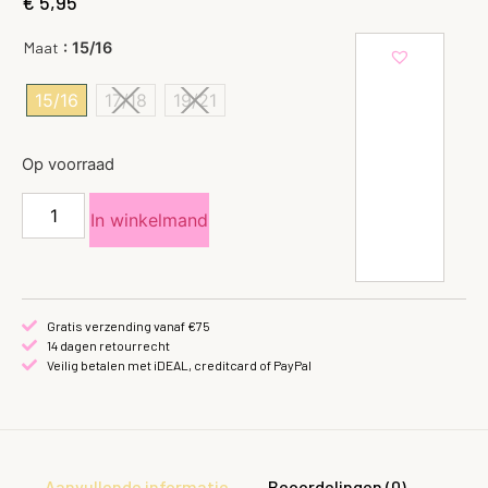
€
5,95
: 15/16
Maat
15/16
17/18
19/21
Op voorraad
In winkelmand
Gratis verzending vanaf €75
14 dagen retourrecht
Veilig betalen met iDEAL, creditcard of PayPal
Aanvullende informatie
Beoordelingen (0)