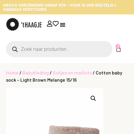
GRATIS VERZENDING VANAF €75 - VOOR 16 UUR BESTELD =
VANDAAG VERSTUURD
0
Home
/
Babykleding
/
Sokjes en maillots
/ Cotton baby
sock – Light Brown Melange 15/16