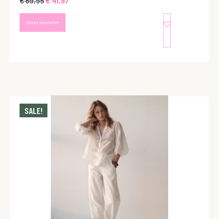
€
41,97
€
69,95
Opties selecteren
SALE!