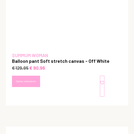
SUMMUM WOMAN
Balloon pant Soft stretch canvas – Off White
€
90,96
€
129,95
Opties selecteren