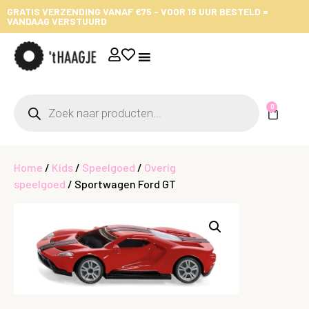
GRATIS VERZENDING VANAF €75 - VOOR 16 UUR BESTELD =
VANDAAG VERSTUURD
0
Home
/
Kids
/
Speelgoed
/
Overig
speelgoed
/ Sportwagen Ford GT