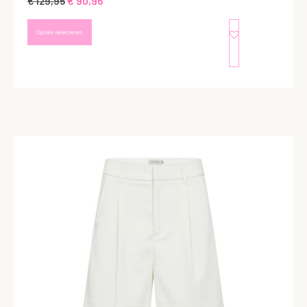
€
90,96
€
129,95
Opties selecteren