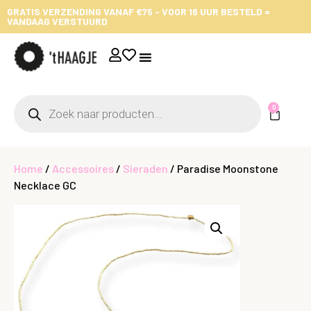
GRATIS VERZENDING VANAF €75 - VOOR 16 UUR BESTELD =
VANDAAG VERSTUURD
0
Home
/
Accessoires
/
Sieraden
/ Paradise Moonstone
Necklace GC