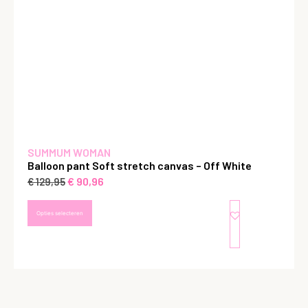
SUMMUM WOMAN
Balloon pant Soft stretch canvas – Off White
€
90,96
€
129,95
Opties selecteren