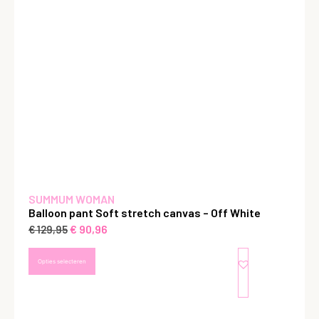
SUMMUM WOMAN
Balloon pant Soft stretch canvas – Off White
€
90,96
€
129,95
Opties selecteren