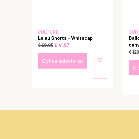
CULTURE
SUM
Lelau Shorts – Whitecap
Ball
canv
€
41,97
€
69,95
€
129
Opties selecteren
Op