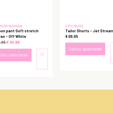
MUM WOMAN
CPH MUSE
oon pant Soft stretch
Tailor Shorts – Jet Strea
as – Off White
€
69,95
€
90,96
,95
Opties selecteren
ties selecteren