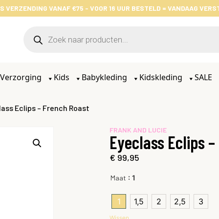
S VERZENDING VANAF €75 - VOOR 16 UUR BESTELD = VANDAAG VER
Verzorging
Kids
Babykleding
Kidskleding
SALE
lass Eclips – French Roast
FRANK AND LUCIE
Eyeclass Eclips –
€
99,95
: 1
Maat
1
1,5
2
2,5
3
Wissen