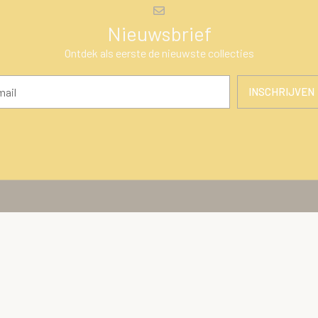
Nieuwsbrief
Ontdek als eerste de nieuwste collecties
INSCHRIJVEN
en
Klantenservice
ires
Over Ons
Algemene voorwaarden
 cadeaus
Privacy Policy
ng
Betaalmethoden