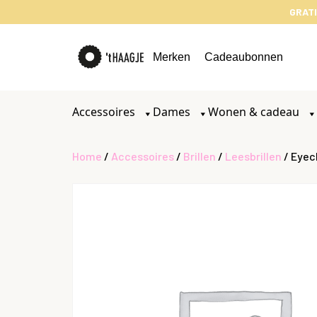
GRATI
Merken
Cadeaubonnen
Accessoires
Dames
Wonen & cadeau
Home
/
Accessoires
/
Brillen
/
Leesbrillen
/ Eyec