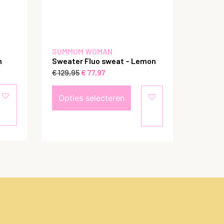
SUMMUM WOMAN
m
Sweater Fluo sweat – Lemon
€
77,97
€
129,95
Opties selecteren