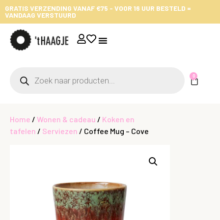
GRATIS VERZENDING VANAF €75 - VOOR 16 UUR BESTELD =
VANDAAG VERSTUURD
0
Home
/
Wonen & cadeau
/
Koken en
tafelen
/
Serviezen
/ Coffee Mug – Cove