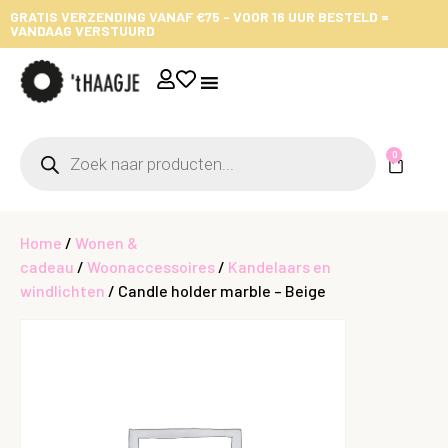
GRATIS VERZENDING VANAF €75 - VOOR 16 UUR BESTELD =
VANDAAG VERSTUURD
0
Home
/
Wonen &
cadeau
/
Woonaccessoires
/
Kandelaars en
windlichten
/ Candle holder marble – Beige