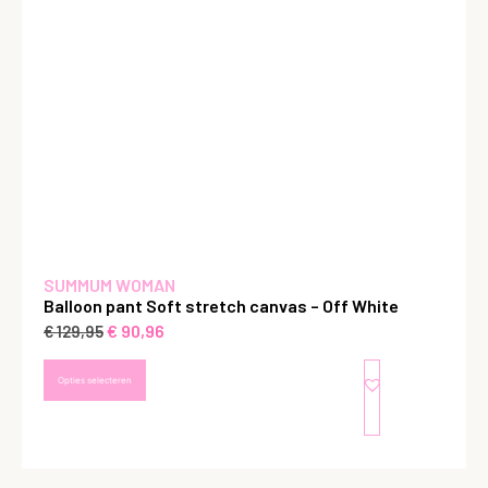
SUMMUM WOMAN
Balloon pant Soft stretch canvas – Off White
€
90,96
€
129,95
Opties selecteren