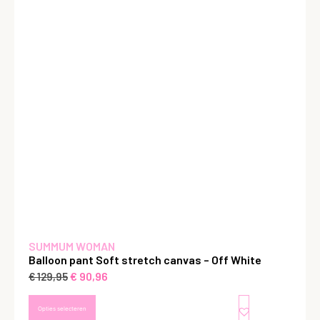
SUMMUM WOMAN
Balloon pant Soft stretch canvas – Off White
€
90,96
€
129,95
Opties selecteren