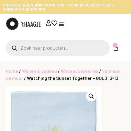
GRATIS VERZENDING VANAF €75 - VOOR 16 UUR BESTELD =
VANDAAG VERSTUURD
0
Home
/
Wonen & cadeau
/
Woonaccessoires
/
Voor aan
de muur
/ Watching the Sunset Together – GOLD 13×13