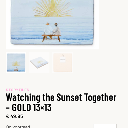
STORYTILES
Watching the Sunset Together
– GOLD 13×13
€
49,95
Op voorraad