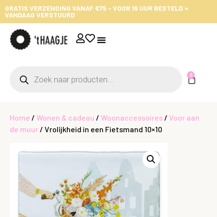
GRATIS VERZENDING VANAF €75 - VOOR 16 UUR BESTELD =
VANDAAG VERSTUURD
0
Home
/
Wonen & cadeau
/
Woonaccessoires
/
Voor aan
de muur
/ Vrolijkheid in een Fietsmand 10×10