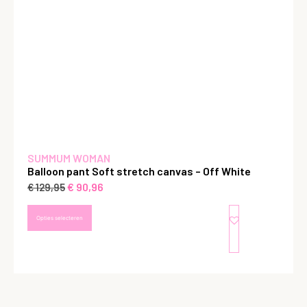
SUMMUM WOMAN
Balloon pant Soft stretch canvas – Off White
€
90,96
€
129,95
Opties selecteren