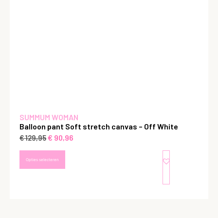
SUMMUM WOMAN
Balloon pant Soft stretch canvas – Off White
€
90,96
€
129,95
Opties selecteren