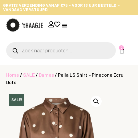
GRATIS VERZENDING VANAF €75 - VOOR 16 UUR BESTELD =
VANDAAG VERSTUURD
0
Home
/
SALE
/
Dames
/ Pella LS Shirt – Pinecone Ecru
Dots