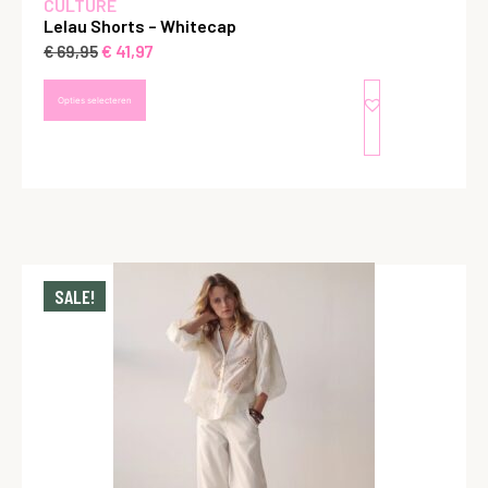
CULTURE
Lelau Shorts – Whitecap
€
41,97
€
69,95
Opties selecteren
SALE!