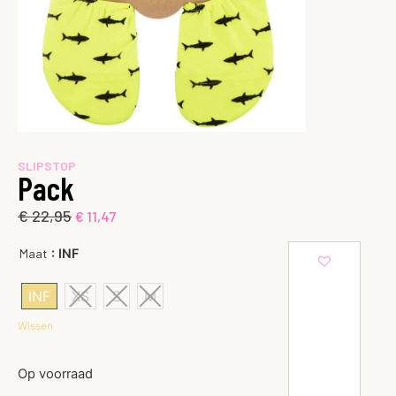
SLIPSTOP
Pack
€
22,95
€
11,47
: INF
Maat
INF
XS
S
M
Wissen
Op voorraad