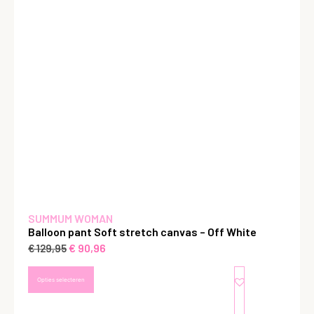
SUMMUM WOMAN
Balloon pant Soft stretch canvas – Off White
€
90,96
€
129,95
Opties selecteren