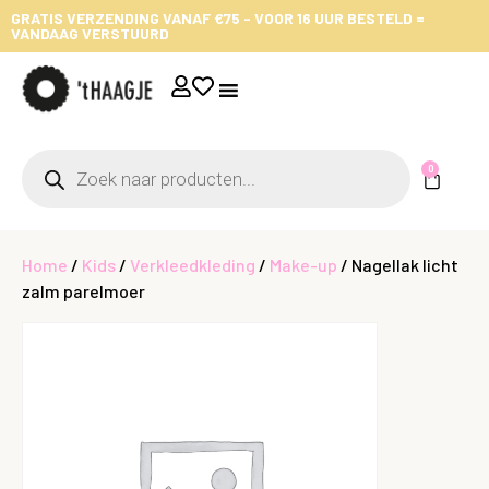
GRATIS VERZENDING VANAF €75 - VOOR 16 UUR BESTELD =
VANDAAG VERSTUURD
0
Home
/
Kids
/
Verkleedkleding
/
Make-up
/ Nagellak licht
zalm parelmoer