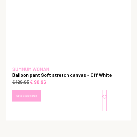
SUMMUM WOMAN
Balloon pant Soft stretch canvas – Off White
€
90,96
€
129,95
Opties selecteren