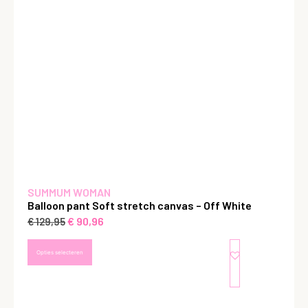
SUMMUM WOMAN
Balloon pant Soft stretch canvas – Off White
€
90,96
€
129,95
Opties selecteren