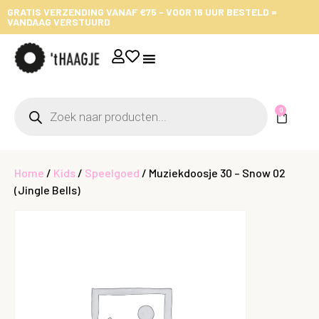
GRATIS VERZENDING VANAF €75 - VOOR 16 UUR BESTELD =
VANDAAG VERSTUURD
0
Home
/
Kids
/
Speelgoed
/ Muziekdoosje 30 – Snow 02
(Jingle Bells)