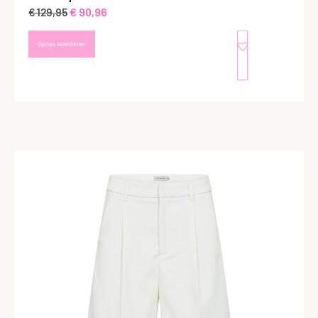
€
90,96
€
129,95
Opties selecteren