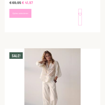
€
41,97
€
69,95
Opties selecteren
SALE!