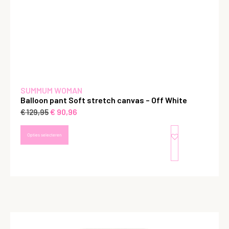
SUMMUM WOMAN
Balloon pant Soft stretch canvas – Off White
€
90,96
€
129,95
Opties selecteren