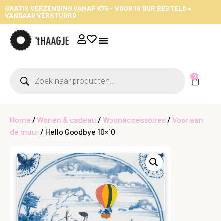
GRATIS VERZENDING VANAF €75 - VOOR 16 UUR BESTELD =
VANDAAG VERSTUURD
0
Home
/
Wonen & cadeau
/
Woonaccessoires
/
Voor aan
de muur
/ Hello Goodbye 10×10