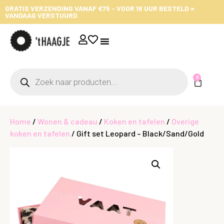
GRATIS VERZENDING VANAF €75 - VOOR 16 UUR BESTELD =
VANDAAG VERSTUURD
0
Home
/
Wonen & cadeau
/
Koken en tafelen
/
Overige
koken en tafelen
/ Gift set Leopard – Black/Sand/Gold