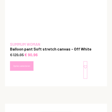
SUMMUM WOMAN
Balloon pant Soft stretch canvas – Off White
€
90,96
€
129,95
Opties selecteren