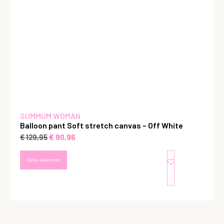
SUMMUM WOMAN
Balloon pant Soft stretch canvas – Off White
€
90,96
€
129,95
Opties selecteren