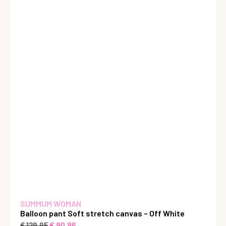
SUMMUM WOMAN
Balloon pant Soft stretch canvas – Off White
€
90,96
€
129,95