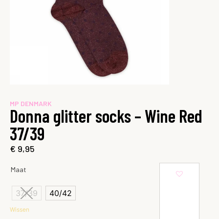
MP DENMARK
Donna glitter socks – Wine Red
37/39
€
9,95
Maat
37/39
40/42
Wissen